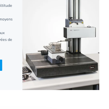
ltitude
 moyens
aux
vées de