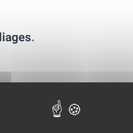
liages
.
GEM France vous 
d’alliages pour la
réalisé dans le pa