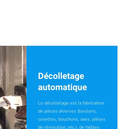
Décolletage
automatique
Le décolletage est la fabrication
de pièces diverses (boulons,
cuvettes, bouchons, axes, pièces
de révolution, etc.), de faibles