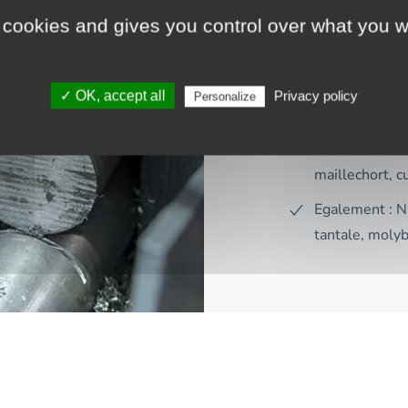
carbone, Inox, Lai
 cookies and gives you control over what you w
Acier au carb
trempe, à ha
✓ OK, accept all
Privacy policy
Personalize
Inox : 303-30
Cuivreux : lait
maillechort, c
Egalement : Ni
tantale, moly