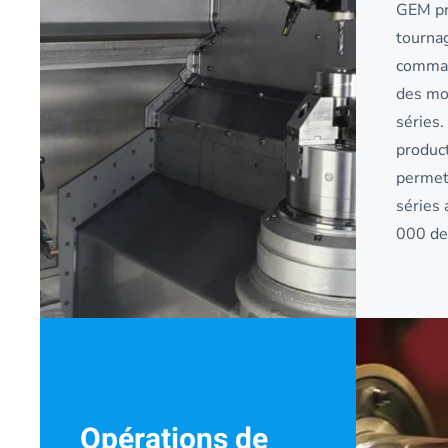
GEM pr
tournag
comman
des mo
séries
produc
permet
séries 
000 de 
Opérations de