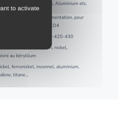
ton, Cuivre, Bronze, Nickel, Aluminium etc.
ant to activate
one de décolletage, de cémentation, pour
ute résistance 100C6-42CD4
4(L), 316(L), 316, Ti-321-420-430
on, cuivre, bronze, cupron, nickel,
uivre au béryllium
ckel, ferronickel, inconnel, aluminium,
bdène, titane…