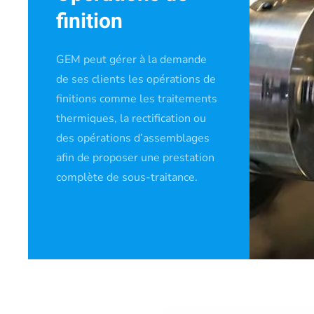
finition
GEM peut gérer à la demande
de ses clients les opérations de
finitions comme les traitements
thermiques, la rectification ou
des opérations d’assemblages
afin de proposer une prestation
complète de sous-traitance.