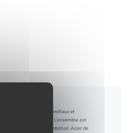
propose un ensemble de métaux et
 conception de vos pièces. L’ensemble est
rc machine tournage CN robotisé; Acier de