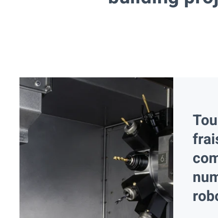
Tou
fra
co
num
rob