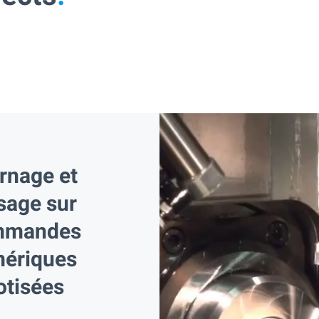
rnage et
isage sur
mmandes
ériques
otisées