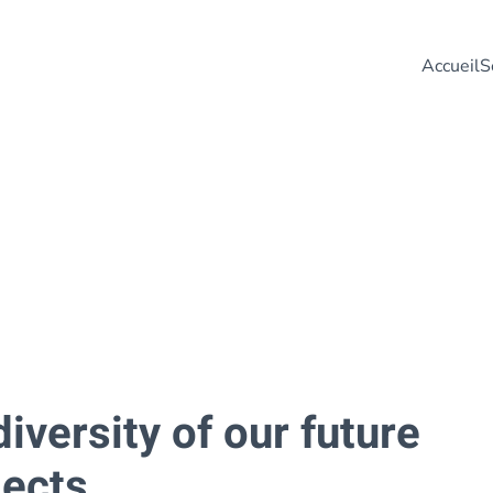
Accueil
S
iversity of our future
jects
.