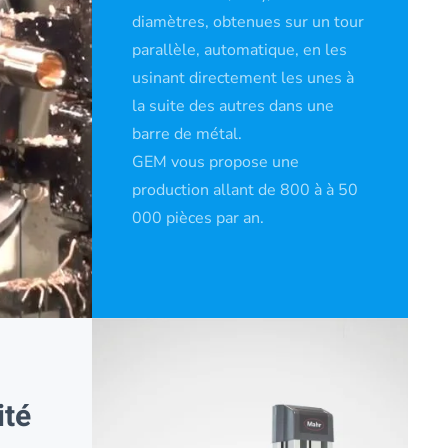
diamètres, obtenues sur un tour
parallèle, automatique, en les
usinant directement les unes à
la suite des autres dans une
barre de métal.
GEM vous propose une
production allant de 800 à à 50
000 pièces par an.
ité